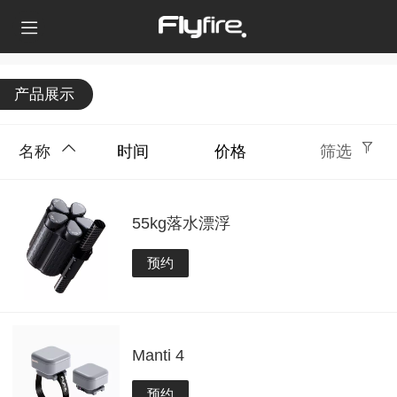
产品展示
名称
时间
价格
筛选
55kg落水漂浮
预约
Manti 4
预约